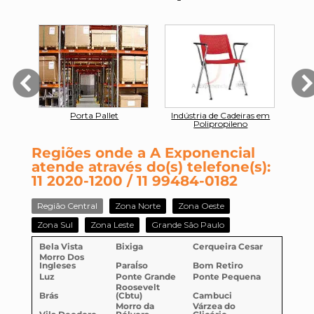
para
Porta Pallet
Indústria de Cadeiras em
Indu
Polipropileno
Regiões onde a A Exponencial
atende através do(s) telefone(s):
11 2020-1200 / 11 99484-0182
Região Central
Zona Norte
Zona Oeste
Zona Sul
Zona Leste
Grande São Paulo
Bela Vista
Bixiga
Cerqueira Cesar
Morro Dos
Ingleses
ParaÍso
Bom Retiro
Luz
Ponte Grande
Ponte Pequena
Roosevelt
Brás
(Cbtu)
Cambuci
Morro da
Várzea do