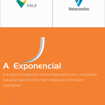
Soluções inteligentes em armazenamento e mobiliário
industrial que transformam espaços e otimizam
operações.