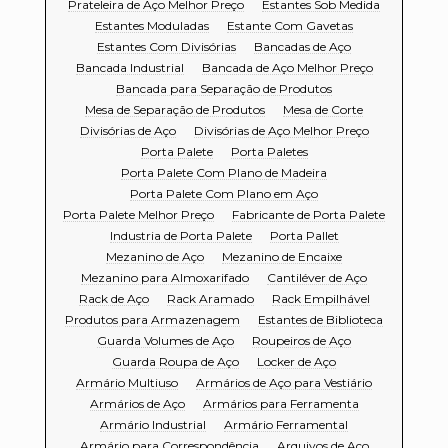
Prateleira de Aço Melhor Preço
Estantes Sob Medida
Estantes Moduladas
Estante Com Gavetas
Estantes Com Divisórias
Bancadas de Aço
Bancada Industrial
Bancada de Aço Melhor Preço
Bancada para Separação de Produtos
Mesa de Separação de Produtos
Mesa de Corte
Divisórias de Aço
Divisórias de Aço Melhor Preço
Porta Palete
Porta Paletes
Porta Palete Com Plano de Madeira
Porta Palete Com Plano em Aço
Porta Palete Melhor Preço
Fabricante de Porta Palete
Industria de Porta Palete
Porta Pallet
Mezanino de Aço
Mezanino de Encaixe
Mezanino para Almoxarifado
Cantiléver de Aço
Rack de Aço
Rack Aramado
Rack Empilhável
Produtos para Armazenagem
Estantes de Biblioteca
Guarda Volumes de Aço
Roupeiros de Aço
Guarda Roupa de Aço
Locker de Aço
Armário Multiuso
Armários de Aço para Vestiário
Armários de Aço
Armários para Ferramenta
Armário Industrial
Armário Ferramental
Armário para Correspondência
Arquivos de Aço