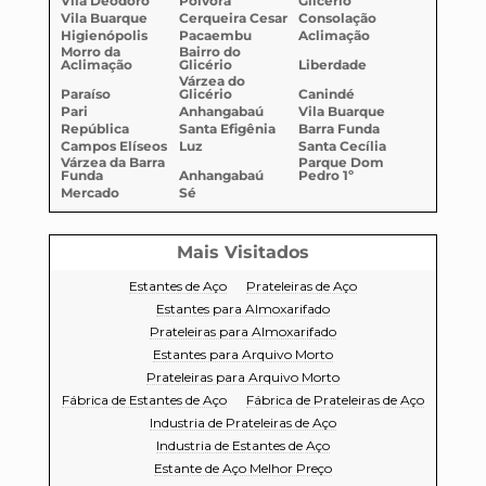
Vila Deodoro
Pólvora
Glicério
Vila Buarque
Cerqueira Cesar
Consolação
Higienópolis
Pacaembu
Aclimação
Morro da
Bairro do
Aclimação
Glicério
Liberdade
Várzea do
Paraíso
Glicério
Canindé
Pari
Anhangabaú
Vila Buarque
República
Santa Efigênia
Barra Funda
Campos Elíseos
Luz
Santa Cecília
Várzea da Barra
Parque Dom
Funda
Anhangabaú
Pedro 1º
Mercado
Sé
Mais Visitados
Estantes de Aço
Prateleiras de Aço
Estantes para Almoxarifado
Prateleiras para Almoxarifado
Estantes para Arquivo Morto
Prateleiras para Arquivo Morto
Fábrica de Estantes de Aço
Fábrica de Prateleiras de Aço
Industria de Prateleiras de Aço
Industria de Estantes de Aço
Estante de Aço Melhor Preço