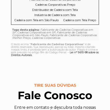
Cadeiras Corporativas Preço
Distribuidor de Cadeira com Tela
Indústria de Cadeira com Tela
Cadeira com Tela em São Paulo
Cadeira com Tela Preço
Tags desta página:
Fabricante de Cadeiras Corporativas em
SP, Cadeiras Corporativas em SP, Fabricante de Cadeiras
Corporativas em São Paulo, Fabricante de Cadeiras Corporativas
Melhor Preço, Cadeiras Corporativas
O texto acima "
Fabricante de Cadeiras Corporativas
" é de
direito reservado. Sua reprodução, parcial ou total, mesmo citando
nossos links, é proibida sem a autorização do autor. Plágio é crime e
está previsto no artigo 184 do Código Penal. –
Lei n° 9.610-98 sobre os
Direitos Autorais
.
TIRE SUAS DÚVIDAS
Fale Conosco
Entre em contato e descubra toda nossas