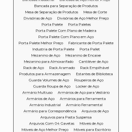
Bancada para Separação de Produtos
Mesa de Separação de Produtos
Mesa de Corte
Divisórias de Aço
Divisórias de Aço Melhor Preço
Porta Palete
Porta Paletes
Porta Palete Com Plano de Madeira
Porta Palete Com Plano em Aço
Porta Palete Melhor Preço
Fabricante de Porta Palete
Industria de Porta Palete
Porta Pallet
Mezanino de Aço
Mezanino de Encaixe
Mezanino para Almoxarifado
Cantiléver de Aço
Rack de Aço
Rack Aramado
Rack Empilhável
Produtos para Armazenagem
Estantes de Biblioteca
Guarda Volumes de Aço
Roupeiros de Aço
Guarda Roupa de Aço
Locker de Aço
Armário Multiuso
Armários de Aço para Vestiário
Armários de Aço
Armários para Ferramenta
Armário Industrial
Armário Ferramental
Armário para Correspondência
Arquivos de Aço
Arquivos para Pasta Suspensa
Arquivos Com 04 Gavetas
Móveis de Aço
Móveis de Aço Melhor Preço
Móveis para Escritório