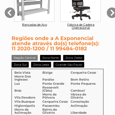
iras
Bancadas de Aço
Fábrica de Cadeira
Polt
Operacional
Regiões onde a A Exponencial
atende através do(s) telefone(s):
11 2020-1200 / 11 99484-0182
Região Central
Zona Norte
Zona Oeste
Zona Sul
Zona Leste
Grande São Paulo
Bela Vista
Bixiga
Cerqueira Cesar
Morro Dos
Ingleses
ParaÍso
Bom Retiro
Luz
Ponte Grande
Ponte Pequena
Roosevelt
Brás
(Cbtu)
Cambuci
Morro da
Várzea do
Vila Deodoro
Pólvora
Glicério
Vila Buarque
Cerqueira Cesar
Consolação
Higienópolis
Pacaembu
Aclimação
Morro da
Bairro do
Aclimação
Glicério
Liberdade