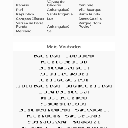
Várzea do
Paraíso
Glicério
Canindé
Pari
Anhangabaú
Vila Buarque
República
Santa Efigênia
Barra Funda
Campos Elíseos
Luz
Santa Cecília
Várzea da Barra
Parque Dom
Funda
Anhangabaú
Pedro 1º
Mercado
Sé
Mais Visitados
Estantes de Aço
Prateleiras de Aço
Estantes para Almoxarifado
Prateleiras para Almoxarifado
Estantes para Arquivo Morto
Prateleiras para Arquivo Morto
Fábrica de Estantes de Aço
Fábrica de Prateleiras de Aço
Industria de Prateleiras de Aço
Industria de Estantes de Aço
Estante de Aço Melhor Preço
Prateleira de Aço Melhor Preço
Estantes Sob Medida
Estantes Moduladas
Estante Com Gavetas
Estantes Com Divisórias
Bancadas de Aço
Bancada Industrial
Bancada de Aço Melhor Preço