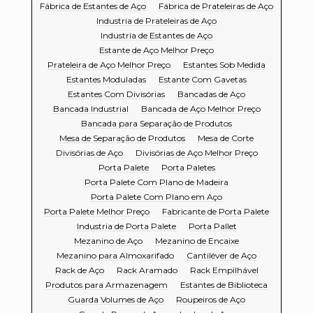
Fábrica de Estantes de Aço
Fábrica de Prateleiras de Aço
Industria de Prateleiras de Aço
Industria de Estantes de Aço
Estante de Aço Melhor Preço
Prateleira de Aço Melhor Preço
Estantes Sob Medida
Estantes Moduladas
Estante Com Gavetas
Estantes Com Divisórias
Bancadas de Aço
Bancada Industrial
Bancada de Aço Melhor Preço
Bancada para Separação de Produtos
Mesa de Separação de Produtos
Mesa de Corte
Divisórias de Aço
Divisórias de Aço Melhor Preço
Porta Palete
Porta Paletes
Porta Palete Com Plano de Madeira
Porta Palete Com Plano em Aço
Porta Palete Melhor Preço
Fabricante de Porta Palete
Industria de Porta Palete
Porta Pallet
Mezanino de Aço
Mezanino de Encaixe
Mezanino para Almoxarifado
Cantiléver de Aço
Rack de Aço
Rack Aramado
Rack Empilhável
Produtos para Armazenagem
Estantes de Biblioteca
Guarda Volumes de Aço
Roupeiros de Aço