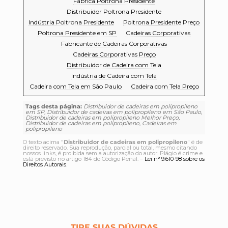
Fábrica Poltrona Presidente
Distribuidor Poltrona Presidente
Indústria Poltrona Presidente
Poltrona Presidente Preço
Poltrona Presidente em SP
Cadeiras Corporativas
Fabricante de Cadeiras Corporativas
Cadeiras Corporativas Preço
Distribuidor de Cadeira com Tela
Indústria de Cadeira com Tela
Cadeira com Tela em São Paulo
Cadeira com Tela Preço
Tags desta página:
Distribuidor de cadeiras em polipropileno
em SP, Distribuidor de cadeiras em polipropileno em São Paulo,
Distribuidor de cadeiras em polipropileno Melhor Preço,
Distribuidor de cadeiras em polipropileno, Cadeiras em
polipropileno
O texto acima "
Distribuidor de cadeiras em polipropileno
" é de
direito reservado. Sua reprodução, parcial ou total, mesmo citando
nossos links, é proibida sem a autorização do autor. Plágio é crime e
está previsto no artigo 184 do Código Penal. –
Lei n° 9.610-98 sobre os
Direitos Autorais
.
TIRE SUAS DÚVIDAS