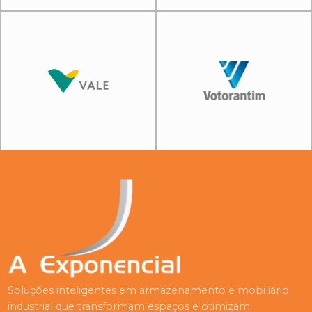
Soluções inteligentes em armazenamento e mobiliário
industrial que transformam espaços e otimizam