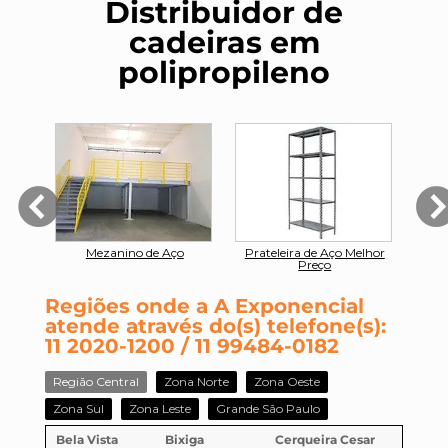
Distribuidor de
cadeiras em
polipropileno
nal
Mezanino de Aço
Prateleira de Aço Melhor
Preço
Regiões onde a A Exponencial
atende através do(s) telefone(s):
11 2020-1200 / 11 99484-0182
Região Central
Zona Norte
Zona Oeste
Zona Sul
Zona Leste
Grande São Paulo
Bela Vista
Bixiga
Cerqueira Cesar