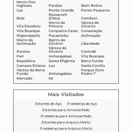
Morro Dos
Ingleses
ParaÍso
Bom Retiro
Luz
Ponte Grande
Ponte Pequena
Roosevelt
Brás
(Cbtu)
Cambuci
Morro da
Várzea do
Vila Deodoro
Pólvora
Glicério
Vila Buarque
Cerqueira Cesar
Consolação
Higienópolis
Pacaembu
Aclimação
Morro da
Bairro do
Aclimação
Glicério
Liberdade
Várzea do
Paraíso
Glicério
Canindé
Pari
Anhangabaú
Vila Buarque
República
Santa Efigênia
Barra Funda
Campos Elíseos
Luz
Santa Cecília
Várzea da Barra
Parque Dom
Funda
Anhangabaú
Pedro 1º
Mercado
Sé
Mais Visitados
Estantes de Aço
Prateleiras de Aço
Estantes para Almoxarifado
Prateleiras para Almoxarifado
Estantes para Arquivo Morto
Prateleiras para Arquivo Morto