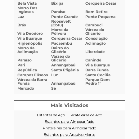
Bela Vista
Bixiga
Cerqueira Cesar
Morro Dos
Ingleses
ParaÍso
Bom Retiro
Luz
Ponte Grande
Ponte Pequena
Roosevelt
Brás
(Cbtu)
Cambuci
Morro da
Várzea do
Vila Deodoro
Pólvora
Glicério
Vila Buarque
Cerqueira Cesar
Consolação
Higienópolis
Pacaembu
Aclimação
Morro da
Bairro do
Aclimação
Glicério
Liberdade
Várzea do
Paraíso
Glicério
Canindé
Pari
Anhangabaú
Vila Buarque
República
Santa Efigênia
Barra Funda
Campos Elíseos
Luz
Santa Cecília
Várzea da Barra
Parque Dom
Funda
Anhangabaú
Pedro 1º
Mercado
Sé
Mais Visitados
Estantes de Aço
Prateleiras de Aço
Estantes para Almoxarifado
Prateleiras para Almoxarifado
Estantes para Arquivo Morto