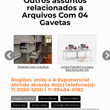
Outros assuntos
relacionados a
Arquivos Com 04
Gavetas
 em SP
Estante Com Gavetas
Linha Plataforma para
F
Escritório em SP
Regiões onde a A Exponencial
atende através do(s) telefone(s):
11 2020-1200 / 11 99484-0182
Região Central
Zona Norte
Zona Oeste
Zona Sul
Zona Leste
Grande São Paulo