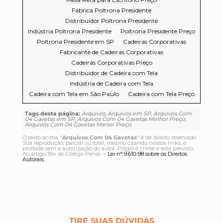
Fábrica Poltrona Presidente
Distribuidor Poltrona Presidente
Indústria Poltrona Presidente
Poltrona Presidente Preço
Poltrona Presidente em SP
Cadeiras Corporativas
Fabricante de Cadeiras Corporativas
Cadeiras Corporativas Preço
Distribuidor de Cadeira com Tela
Indústria de Cadeira com Tela
Cadeira com Tela em São Paulo
Cadeira com Tela Preço
Tags desta página:
Arquivos, Arquivos em SP, Arquivos Com
04 Gavetas em SP, Arquivos Com 04 Gavetas Melhor Preço,
Arquivos Com 04 Gavetas Menor Preço
O texto acima "
Arquivos Com 04 Gavetas
" é de direito reservado.
Sua reprodução, parcial ou total, mesmo citando nossos links, é
proibida sem a autorização do autor. Plágio é crime e está previsto
no artigo 184 do Código Penal. –
Lei n° 9.610-98 sobre os Direitos
Autorais
.
TIRE SUAS DÚVIDAS