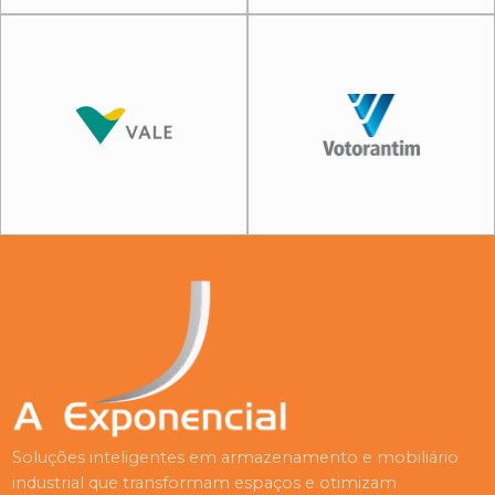
Soluções inteligentes em armazenamento e mobiliário
industrial que transformam espaços e otimizam