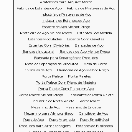
Prateleiras para Arquivo Morto
Fábrica de Estantes de Aço
Fábrica de Prateleiras de Aço
Industria de Prateleiras de Aço
Industria de Estantes de Aço
Estante de Aço Melhor Preço
Prateleira de Aço Melhor Preço
Estantes Sob Medida
Estantes Moduladas
Estante Com Gavetas
Estantes Com Divisórias
Bancadas de Aço
Bancada Industrial
Bancada de Aço Melhor Preço
Bancada para Separação de Produtos
Mesa de Separação de Produtos
Mesa de Corte
Divisórias de Aço
Divisórias de Aço Melhor Preço
Porta Palete
Porta Paletes
Porta Palete Com Plano de Madeira
Porta Palete Com Plano em Aço
Porta Palete Melhor Preço
Fabricante de Porta Palete
Industria de Porta Palete
Porta Pallet
Mezanino de Aço
Mezanino de Encaixe
Mezanino para Almoxarifado
Cantiléver de Aço
Rack de Aço
Rack Aramado
Rack Empilhável
Produtos para Armazenagem
Estantes de Biblioteca
Guarda Volumes de Aço
Roupeiros de Aço