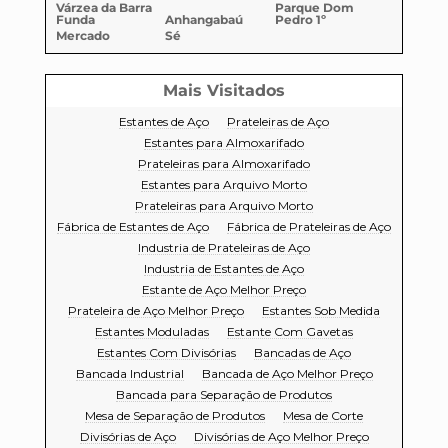
Várzea da Barra
Parque Dom
Funda
Anhangabaú
Pedro 1º
Mercado
Sé
Mais Visitados
Estantes de Aço
Prateleiras de Aço
Estantes para Almoxarifado
Prateleiras para Almoxarifado
Estantes para Arquivo Morto
Prateleiras para Arquivo Morto
Fábrica de Estantes de Aço
Fábrica de Prateleiras de Aço
Industria de Prateleiras de Aço
Industria de Estantes de Aço
Estante de Aço Melhor Preço
Prateleira de Aço Melhor Preço
Estantes Sob Medida
Estantes Moduladas
Estante Com Gavetas
Estantes Com Divisórias
Bancadas de Aço
Bancada Industrial
Bancada de Aço Melhor Preço
Bancada para Separação de Produtos
Mesa de Separação de Produtos
Mesa de Corte
Divisórias de Aço
Divisórias de Aço Melhor Preço