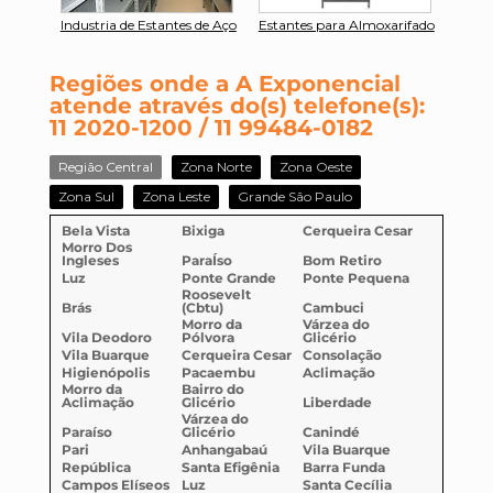
ras em
Industria de Estantes de Aço
Estantes para Almoxarifado
Pra
Regiões onde a A Exponencial
atende através do(s) telefone(s):
11 2020-1200 / 11 99484-0182
Região Central
Zona Norte
Zona Oeste
Zona Sul
Zona Leste
Grande São Paulo
Bela Vista
Bixiga
Cerqueira Cesar
Morro Dos
Ingleses
ParaÍso
Bom Retiro
Luz
Ponte Grande
Ponte Pequena
Roosevelt
Brás
(Cbtu)
Cambuci
Morro da
Várzea do
Vila Deodoro
Pólvora
Glicério
Vila Buarque
Cerqueira Cesar
Consolação
Higienópolis
Pacaembu
Aclimação
Morro da
Bairro do
Aclimação
Glicério
Liberdade
Várzea do
Paraíso
Glicério
Canindé
Pari
Anhangabaú
Vila Buarque
República
Santa Efigênia
Barra Funda
Campos Elíseos
Luz
Santa Cecília