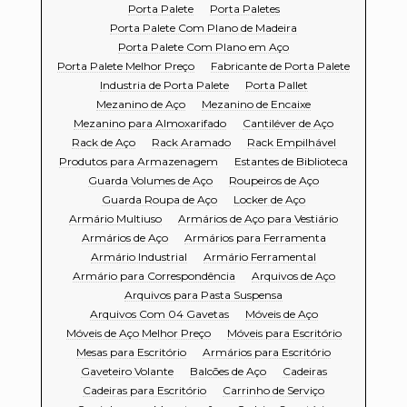
Porta Palete
Porta Paletes
Porta Palete Com Plano de Madeira
Porta Palete Com Plano em Aço
Porta Palete Melhor Preço
Fabricante de Porta Palete
Industria de Porta Palete
Porta Pallet
Mezanino de Aço
Mezanino de Encaixe
Mezanino para Almoxarifado
Cantiléver de Aço
Rack de Aço
Rack Aramado
Rack Empilhável
Produtos para Armazenagem
Estantes de Biblioteca
Guarda Volumes de Aço
Roupeiros de Aço
Guarda Roupa de Aço
Locker de Aço
Armário Multiuso
Armários de Aço para Vestiário
Armários de Aço
Armários para Ferramenta
Armário Industrial
Armário Ferramental
Armário para Correspondência
Arquivos de Aço
Arquivos para Pasta Suspensa
Arquivos Com 04 Gavetas
Móveis de Aço
Móveis de Aço Melhor Preço
Móveis para Escritório
Mesas para Escritório
Armários para Escritório
Gaveteiro Volante
Balcões de Aço
Cadeiras
Cadeiras para Escritório
Carrinho de Serviço