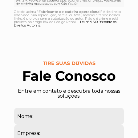
em SP, Fabricante cadeira operacional menor preço, Fábricante
de cadeira operacional em São Paulo
O texto acima "
Fabricante de cadeira operacional
" é de direito
reservado. Sua reprodução, parcial ou total, mesmo citando nossos
links, é proibida sem a autorização do autor. Plágio é crime e está
previsto no artigo 184 do Código Penal. –
Lei n° 9.610-98 sobre os
Direitos Autorais
.
TIRE SUAS DÚVIDAS
Fale Conosco
Entre em contato e descubra toda nossas
soluções.
Nome:
Empresa: