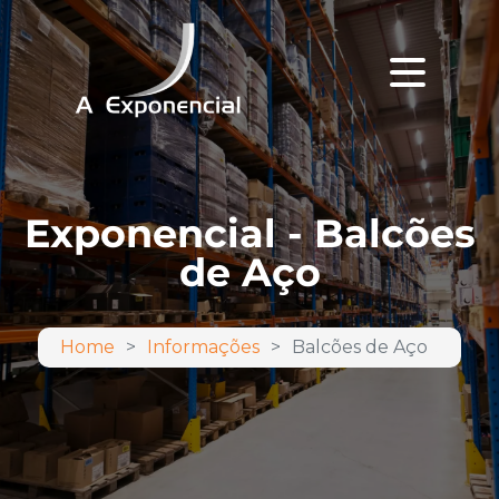
Exponencial - Balcões
de Aço
Home
Informações
Balcões de Aço