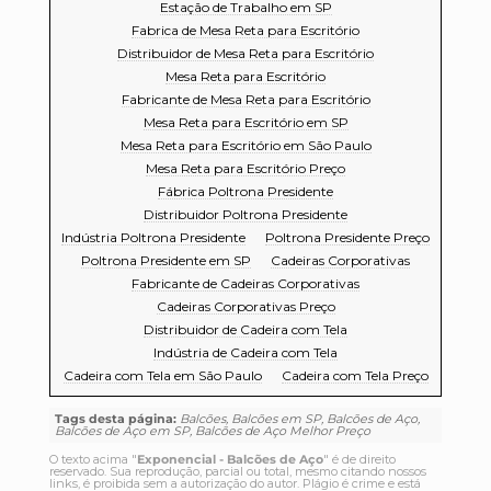
Estação de Trabalho em SP
Fabrica de Mesa Reta para Escritório
Distribuidor de Mesa Reta para Escritório
Mesa Reta para Escritório
Fabricante de Mesa Reta para Escritório
Mesa Reta para Escritório em SP
Mesa Reta para Escritório em São Paulo
Mesa Reta para Escritório Preço
Fábrica Poltrona Presidente
Distribuidor Poltrona Presidente
Indústria Poltrona Presidente
Poltrona Presidente Preço
Poltrona Presidente em SP
Cadeiras Corporativas
Fabricante de Cadeiras Corporativas
Cadeiras Corporativas Preço
Distribuidor de Cadeira com Tela
Indústria de Cadeira com Tela
Cadeira com Tela em São Paulo
Cadeira com Tela Preço
Tags desta página:
Balcões, Balcões em SP, Balcões de Aço,
Balcões de Aço em SP, Balcões de Aço Melhor Preço
O texto acima "
Exponencial - Balcões de Aço
" é de direito
reservado. Sua reprodução, parcial ou total, mesmo citando nossos
links, é proibida sem a autorização do autor. Plágio é crime e está