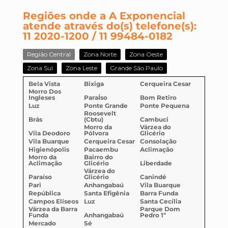
Regiões onde a A Exponencial
atende através do(s) telefone(s):
11 2020-1200 / 11 99484-0182
Região Central
Zona Norte
Zona Oeste
Zona Sul
Zona Leste
Grande São Paulo
Bela Vista
Bixiga
Cerqueira Cesar
Morro Dos
Ingleses
ParaÍso
Bom Retiro
Luz
Ponte Grande
Ponte Pequena
Roosevelt
Brás
(Cbtu)
Cambuci
Morro da
Várzea do
Vila Deodoro
Pólvora
Glicério
Vila Buarque
Cerqueira Cesar
Consolação
Higienópolis
Pacaembu
Aclimação
Morro da
Bairro do
Aclimação
Glicério
Liberdade
Várzea do
Paraíso
Glicério
Canindé
Pari
Anhangabaú
Vila Buarque
República
Santa Efigênia
Barra Funda
Campos Elíseos
Luz
Santa Cecília
Várzea da Barra
Parque Dom
Funda
Anhangabaú
Pedro 1º
Mercado
Sé