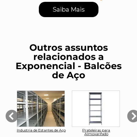
Saiba Mais
Outros assuntos
relacionados a
Exponencial - Balcões
de Aço
eira
Industria de Estantes de Aço
Prateleiras para
Me
Almoxarifado