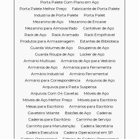
Porta Palete Com Plano em Aço
Porta Palete Melhor Preço
Fabricante de Porta Palete
Industria de Porta Palete
Porta Pallet
Mezanino de Aço
Mezanino de Encaixe
Mezanino para Almoxarifado
Cantiléver de Aço
Rack de Aço
Rack Aramado
Rack Empilhável
Produtos para Armazenagem
Estantes de Biblioteca
Guarda Volumes de Aço
Roupeiros de Aço
Guarda Roupa de Aço
Locker de Aço
Armário Multiuso
Armários de Aço para Vestiário
Armários de Aço
Armários para Ferramenta
Armário Industrial
Armário Ferramental
Armário para Correspondência
Arquivos de Aço
Arquivos para Pasta Suspensa
Arquivos Com 04 Gavetas
Móveis de Aço
Móveis de Aço Melhor Preço
Móveis para Escritório
Mesas para Escritório
Armários para Escritório
Gaveteiro Volante
Balcões de Aço
Cadeiras
Cadeiras para Escritório
Carrinho de Serviço
Carrinho para Manutenção
Cadeira Secretária
Cadeira Executiva
Cadeira Operacional em SP
Cadeira Operacional
Fábrica de Cadeira Operacional