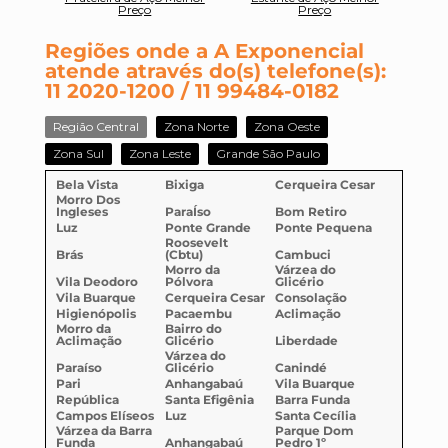
Preço
Preço
Regiões onde a A Exponencial
atende através do(s) telefone(s):
11 2020-1200 / 11 99484-0182
Região Central
Zona Norte
Zona Oeste
Zona Sul
Zona Leste
Grande São Paulo
Bela Vista
Bixiga
Cerqueira Cesar
Morro Dos
Ingleses
ParaÍso
Bom Retiro
Luz
Ponte Grande
Ponte Pequena
Roosevelt
Brás
(Cbtu)
Cambuci
Morro da
Várzea do
Vila Deodoro
Pólvora
Glicério
Vila Buarque
Cerqueira Cesar
Consolação
Higienópolis
Pacaembu
Aclimação
Morro da
Bairro do
Aclimação
Glicério
Liberdade
Várzea do
Paraíso
Glicério
Canindé
Pari
Anhangabaú
Vila Buarque
República
Santa Efigênia
Barra Funda
Campos Elíseos
Luz
Santa Cecília
Várzea da Barra
Parque Dom
Funda
Anhangabaú
Pedro 1º