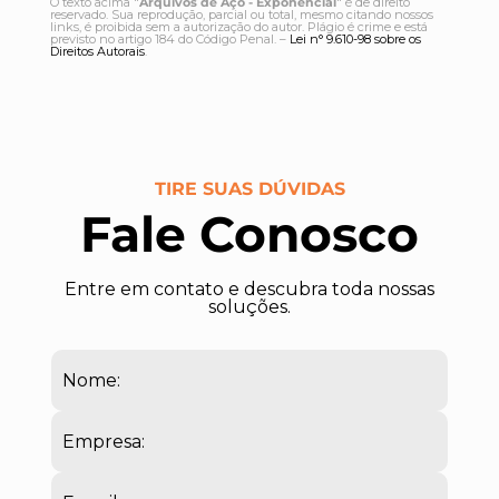
O texto acima "
Arquivos de Aço - Exponencial
" é de direito
reservado. Sua reprodução, parcial ou total, mesmo citando nossos
links, é proibida sem a autorização do autor. Plágio é crime e está
previsto no artigo 184 do Código Penal. –
Lei n° 9.610-98 sobre os
Direitos Autorais
.
TIRE SUAS DÚVIDAS
Fale Conosco
Entre em contato e descubra toda nossas
soluções.
Nome:
Empresa: