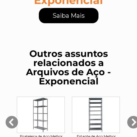
Exponencial
Saiba Mais
Outros assuntos
relacionados a
Arquivos de Aço -
Exponencial
ivas
Prateleira de Aço Melhor
Estante de Aço Melhor
Es