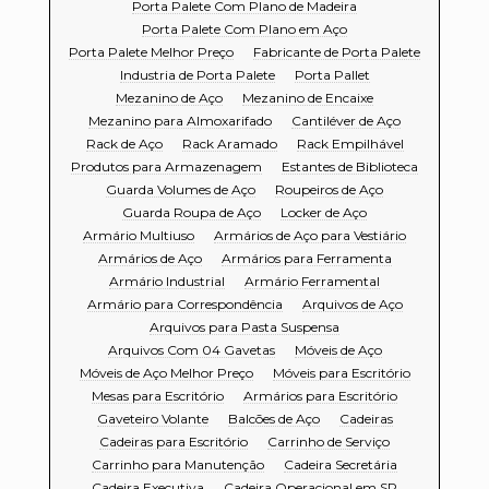
Porta Palete Com Plano de Madeira
Porta Palete Com Plano em Aço
Porta Palete Melhor Preço
Fabricante de Porta Palete
Industria de Porta Palete
Porta Pallet
Mezanino de Aço
Mezanino de Encaixe
Mezanino para Almoxarifado
Cantiléver de Aço
Rack de Aço
Rack Aramado
Rack Empilhável
Produtos para Armazenagem
Estantes de Biblioteca
Guarda Volumes de Aço
Roupeiros de Aço
Guarda Roupa de Aço
Locker de Aço
Armário Multiuso
Armários de Aço para Vestiário
Armários de Aço
Armários para Ferramenta
Armário Industrial
Armário Ferramental
Armário para Correspondência
Arquivos de Aço
Arquivos para Pasta Suspensa
Arquivos Com 04 Gavetas
Móveis de Aço
Móveis de Aço Melhor Preço
Móveis para Escritório
Mesas para Escritório
Armários para Escritório
Gaveteiro Volante
Balcões de Aço
Cadeiras
Cadeiras para Escritório
Carrinho de Serviço
Carrinho para Manutenção
Cadeira Secretária
Cadeira Executiva
Cadeira Operacional em SP